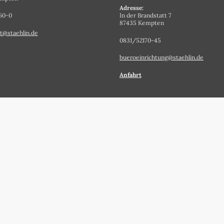
Adresse:
60-0
In der Brandstatt 7
87435 Kempten
t@staehlin.de
0831/52170-45
bueroeinrichtung@staehlin.de
Anfahrt