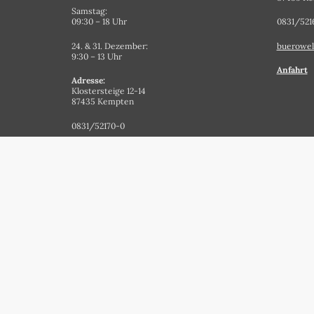
Samstag:
09:30 – 18 Uhr
0831/521
24. & 31. Dezember:
buerowel
9:30 – 13 Uhr
Anfahrt
Adresse:
Klostersteige 12-14
87435 Kempten
0831/52170-0
papeterie@staehlin.de
Anfahrt