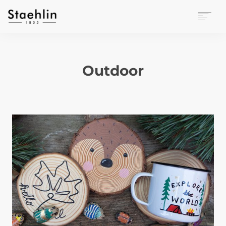
EINRICHTUNGSKULTUR
PAPETERIE
Outdoor
BÜROWELT
LEASING
UNTERNEHMEN
KONTAKT
VERANSTALTUNGEN