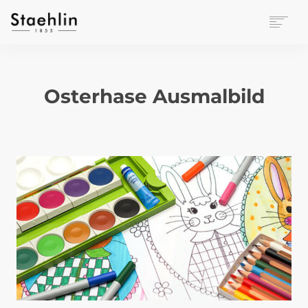
EINRICHTUNGSKULTUR
PAPETERIE
Osterhase Ausmalbild
BÜROWELT
LEASING
UNTERNEHMEN
KONTAKT
VERANSTALTUNGEN