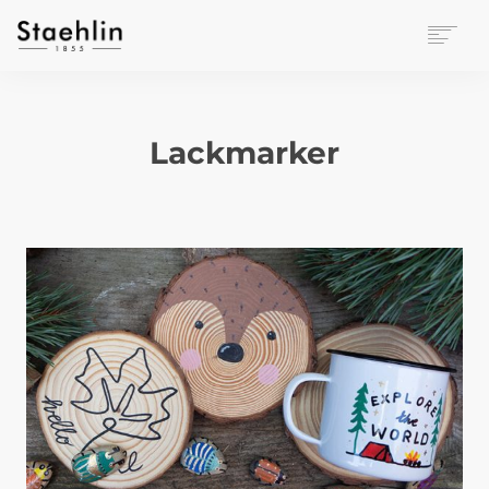
EINRICHTUNGSKULTUR
PAPETERIE
Lackmarker
BÜROWELT
LEASING
UNTERNEHMEN
KONTAKT
VERANSTALTUNGEN