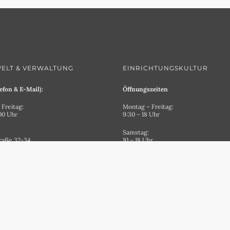
ELT & VERWALTUNG
EINRICHTUNGSKULTUR
efon & E-Mail):
Öffnungszeiten
Freitag:
Montag – Freitag:
.00 Uhr
9:30 – 18 Uhr
Samstag:
raße 32-34
10 – 18 Uhr
empten
Adresse:
60-0
In der Brandstatt 7
87435 Kempten
t@staehlin.de
0831/52170-45
bueroeinrichtung@staehlin.de
Anfahrt