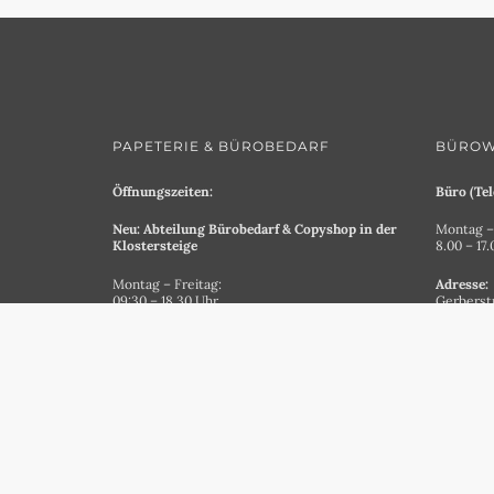
PAPETERIE & BÜROBEDARF
BÜROW
Öffnungszeiten:
Büro (Tel
Neu: Abteilung Bürobedarf & Copyshop in der
Montag – 
Klostersteige
8.00 – 17
Montag – Freitag:
Adresse:
09:30 – 18.30 Uhr
Gerberst
87435 K
Samstag:
09:30 – 18 Uhr
0831/521
24. & 31. Dezember:
buerowel
9:30 – 13 Uhr
Anfahrt
Adresse:
Klostersteige 12-14
87435 Kempten