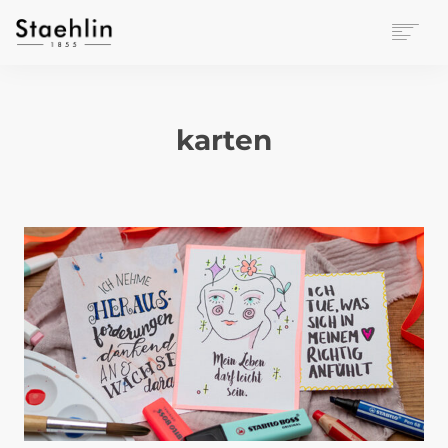
EINRICHTUNGSKULTUR
PAPETERIE
karten
BÜROWELT
LEASING
UNTERNEHMEN
KONTAKT
VERANSTALTUNGEN