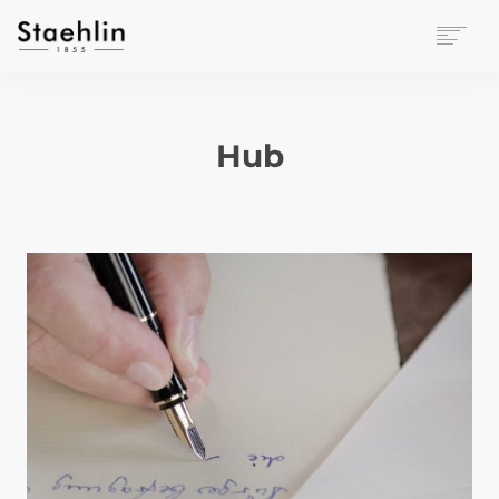
EINRICHTUNGSKULTUR
PAPETERIE
Hub
BÜROWELT
LEASING
UNTERNEHMEN
KONTAKT
VERANSTALTUNGEN