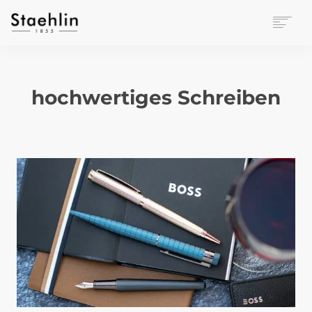
EINRICHTUNGSKULTUR
PAPETERIE
hochwertiges Schreiben
BÜROWELT
LEASING
UNTERNEHMEN
KONTAKT
VERANSTALTUNGEN