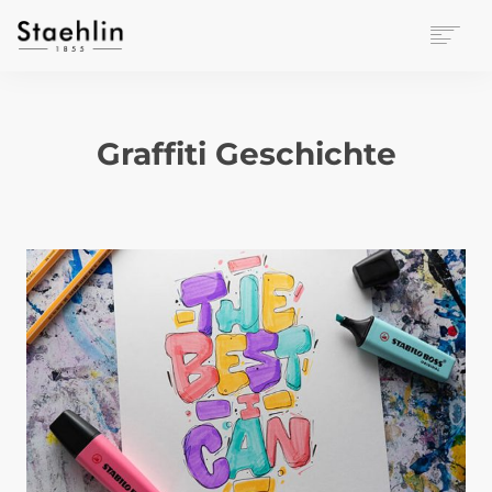
EINRICHTUNGSKULTUR
PAPETERIE
Graffiti Geschichte
BÜROWELT
LEASING
UNTERNEHMEN
KONTAKT
VERANSTALTUNGEN