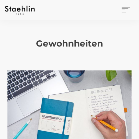
EINRICHTUNGSKULTUR
PAPETERIE
Gewohnheiten
BÜROWELT
LEASING
UNTERNEHMEN
KONTAKT
VERANSTALTUNGEN