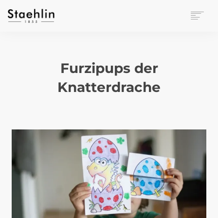
EINRICHTUNGSKULTUR
PAPETERIE
Furzipups der
BÜROWELT
LEASING
Knatterdrache
UNTERNEHMEN
KONTAKT
VERANSTALTUNGEN