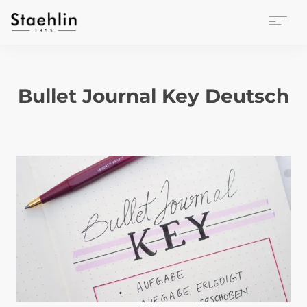
EINRICHTUNGSKULTUR
PAPETERIE
Bullet Journal Key Deutsch
BÜROWELT
LEASING
UNTERNEHMEN
KONTAKT
VERANSTALTUNGEN