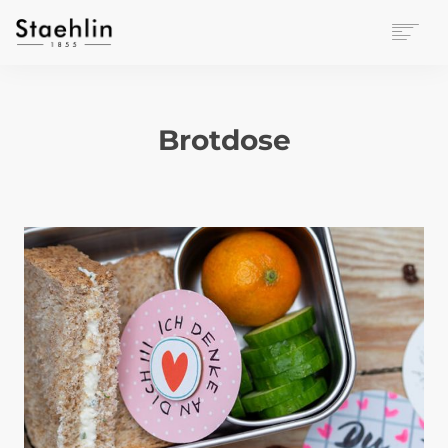
EINRICHTUNGSKULTUR
PAPETERIE
Brotdose
BÜROWELT
LEASING
UNTERNEHMEN
KONTAKT
VERANSTALTUNGEN