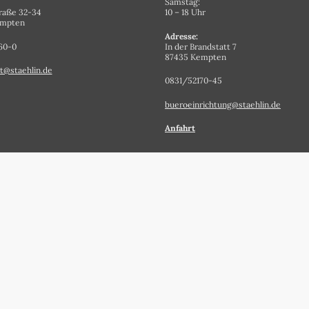
Samstag:
raße 32-34
10 – 18 Uhr
empten
Adresse:
60-0
In der Brandstatt 7
87435 Kempten
t@staehlin.de
0831/52170-45
bueroeinrichtung@staehlin.de
Anfahrt