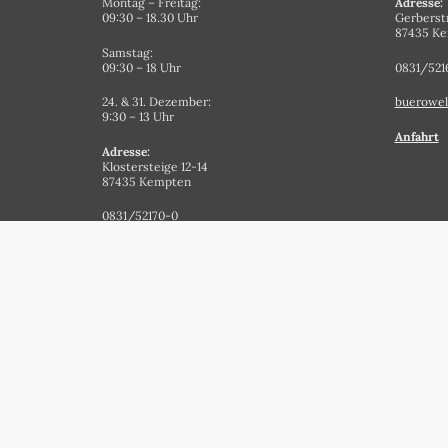
Montag – Freitag:
Adresse:
09:30 – 18.30 Uhr
Gerberst
87435 K
Samstag:
09:30 – 18 Uhr
0831/521
24. & 31. Dezember:
buerowel
9:30 – 13 Uhr
Anfahrt
Adresse:
Klostersteige 12-14
87435 Kempten
0831/52170-0
papeterie@staehlin.de
Anfahrt