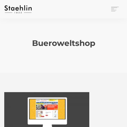
EINRICHTUNGSKULTUR
PAPETERIE
BÜROWELT
Bueroweltshop
LEASING
UNTERNEHMEN
KONTAKT
VERANSTALTUNGEN