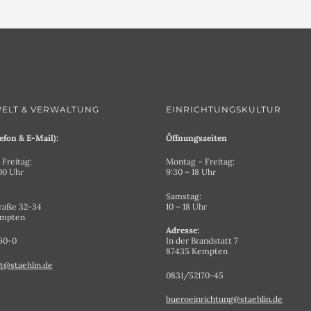
ELT & VERWALTUNG
EINRICHTUNGSKULTUR
efon & E-Mail):
Öffnungszeiten
Freitag:
Montag – Freitag:
.00 Uhr
9:30 – 18 Uhr
Samstag:
raße 32-34
10 – 18 Uhr
empten
Adresse:
60-0
In der Brandstatt 7
87435 Kempten
t@staehlin.de
0831/52170-45
bueroeinrichtung@staehlin.de