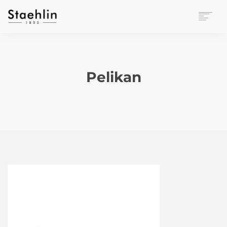
EINRICHTUNGSKULTUR
PAPETERIE
BÜROWELT
Pelikan
LEASING
UNTERNEHMEN
KONTAKT
VERANSTALTUNGEN