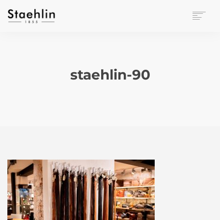
EINRICHTUNGSKULTUR
PAPETERIE
BÜROWELT
staehlin-90
LEASING
UNTERNEHMEN
KONTAKT
VERANSTALTUNGEN