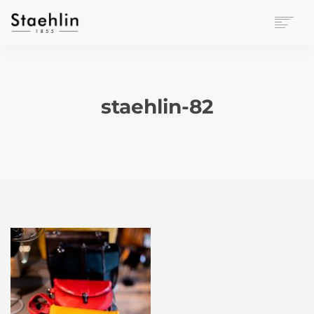
EINRICHTUNGSKULTUR
PAPETERIE
BÜROWELT
staehlin-82
LEASING
UNTERNEHMEN
KONTAKT
VERANSTALTUNGEN