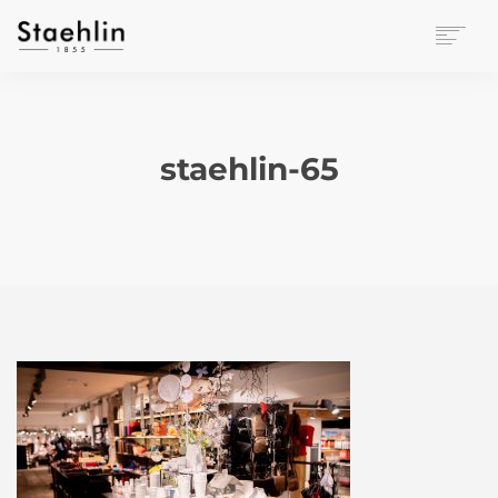
EINRICHTUNGSKULTUR
PAPETERIE
BÜROWELT
staehlin-65
LEASING
UNTERNEHMEN
KONTAKT
VERANSTALTUNGEN