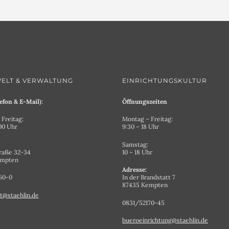
ELT & VERWALTUNG
EINRICHTUNGSKULTUR
efon & E-Mail):
Öffnungszeiten
Freitag:
Montag – Freitag:
.00 Uhr
9:30 – 18 Uhr
Samstag:
raße 32-34
10 – 18 Uhr
empten
Adresse:
60-0
In der Brandstatt 7
87435 Kempten
t@staehlin.de
0831/52170-45
bueroeinrichtung@staehlin.de