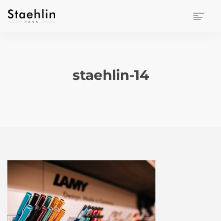
EINRICHTUNGSKULTUR
PAPETERIE
BÜROWELT
staehlin-14
LEASING
UNTERNEHMEN
KONTAKT
VERANSTALTUNGEN