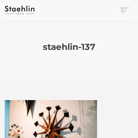
EINRICHTUNGSKULTUR
PAPETERIE
BÜROWELT
staehlin-137
LEASING
UNTERNEHMEN
KONTAKT
VERANSTALTUNGEN