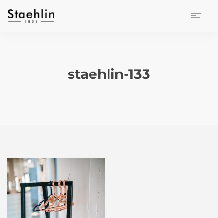
EINRICHTUNGSKULTUR
PAPETERIE
BÜROWELT
staehlin-133
LEASING
UNTERNEHMEN
KONTAKT
VERANSTALTUNGEN