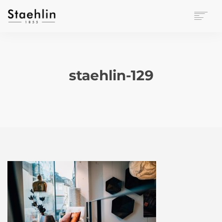
EINRICHTUNGSKULTUR
PAPETERIE
BÜROWELT
staehlin-129
LEASING
UNTERNEHMEN
KONTAKT
VERANSTALTUNGEN