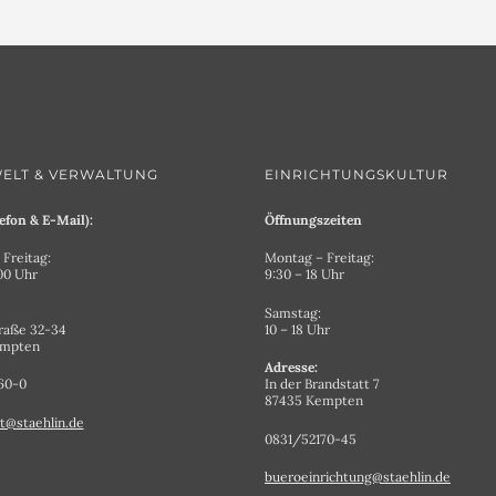
ELT & VERWALTUNG
EINRICHTUNGSKULTUR
efon & E-Mail):
Öffnungszeiten
Freitag:
Montag – Freitag:
.00 Uhr
9:30 – 18 Uhr
Samstag:
raße 32-34
10 – 18 Uhr
empten
Adresse:
60-0
In der Brandstatt 7
87435 Kempten
t@staehlin.de
0831/52170-45
bueroeinrichtung@staehlin.de