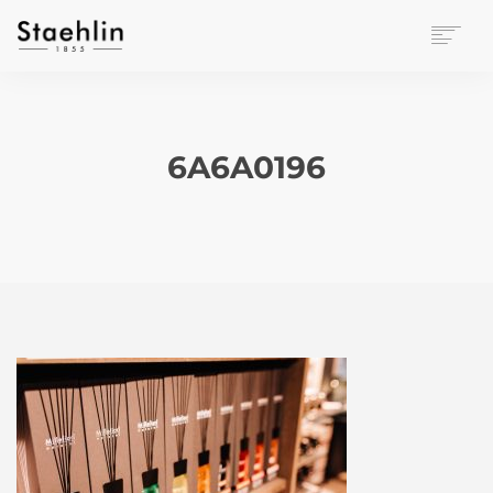
EINRICHTUNGSKULTUR
PAPETERIE
BÜROWELT
6A6A0196
LEASING
UNTERNEHMEN
KONTAKT
VERANSTALTUNGEN