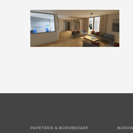
PAPETERIE & BÜROBEDARF
BÜROW