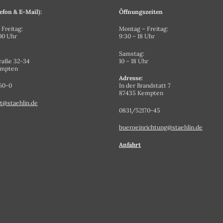
efon & E-Mail):
Öffnungszeiten
Freitag:
Montag – Freitag:
.00 Uhr
9:30 – 18 Uhr
Samstag:
raße 32-34
10 – 18 Uhr
empten
Adresse:
60-0
In der Brandstatt 7
87435 Kempten
t@staehlin.de
0831/52170-45
bueroeinrichtung@staehlin.de
Anfahrt