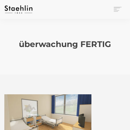
EINRICHTUNGSKULTUR
PAPETERIE
BÜROWELT
überwachung FERTIG
LEASING
UNTERNEHMEN
KONTAKT
VERANSTALTUNGEN