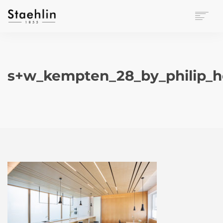
EINRICHTUNGSKULTUR
PAPETERIE
BÜROWELT
s+w_kempten_28_by_philip_h
LEASING
UNTERNEHMEN
KONTAKT
VERANSTALTUNGEN