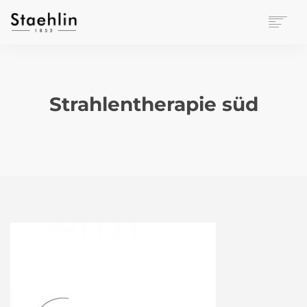
EINRICHTUNGSKULTUR
PAPETERIE
BÜROWELT
Strahlentherapie süd
LEASING
UNTERNEHMEN
KONTAKT
VERANSTALTUNGEN