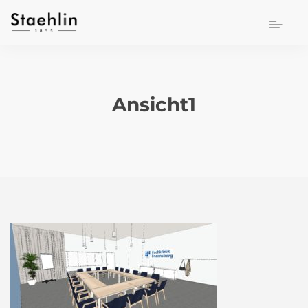
EINRICHTUNGSKULTUR
PAPETERIE
BÜROWELT
Ansicht1
LEASING
UNTERNEHMEN
KONTAKT
VERANSTALTUNGEN