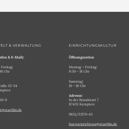
ELT & VERWALTUNG
EINRICHTUNGSKULTUR
efon & E-Mail):
Öffnungszeiten
Freitag:
Montag – Freitag:
.00 Uhr
9:30 – 18 Uhr
Samstag:
raße 32-34
10 – 18 Uhr
empten
Adresse:
60-0
In der Brandstatt 7
87435 Kempten
t@staehlin.de
0831/52170-45
bueroeinrichtung@staehlin.de