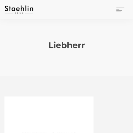
EINRICHTUNGSKULTUR
PAPETERIE
BÜROWELT
Liebherr
LEASING
UNTERNEHMEN
KONTAKT
VERANSTALTUNGEN