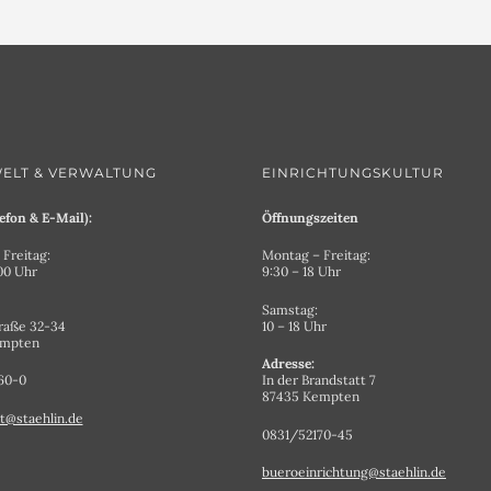
ELT & VERWALTUNG
EINRICHTUNGSKULTUR
efon & E-Mail):
Öffnungszeiten
Freitag:
Montag – Freitag:
.00 Uhr
9:30 – 18 Uhr
Samstag:
raße 32-34
10 – 18 Uhr
empten
Adresse:
60-0
In der Brandstatt 7
87435 Kempten
t@staehlin.de
0831/52170-45
bueroeinrichtung@staehlin.de