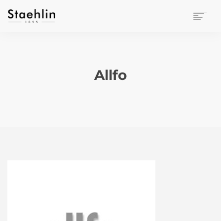
EINRICHTUNGSKULTUR
PAPETERIE
BÜROWELT
Allfo
LEASING
UNTERNEHMEN
KONTAKT
VERANSTALTUNGEN