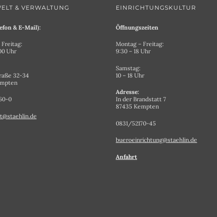
ELT & VERWALTUNG
EINRICHTUNGSKULTUR
efon & E-Mail):
Öffnungszeiten
Freitag:
Montag – Freitag:
.00 Uhr
9:30 – 18 Uhr
Samstag:
raße 32-34
10 – 18 Uhr
empten
Adresse:
60-0
In der Brandstatt 7
87435 Kempten
t@staehlin.de
0831/52170-45
bueroeinrichtung@staehlin.de
Anfahrt