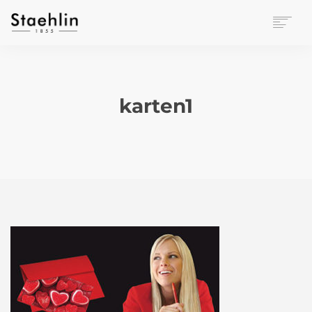
EINRICHTUNGSKULTUR
PAPETERIE
BÜROWELT
karten1
LEASING
UNTERNEHMEN
KONTAKT
VERANSTALTUNGEN