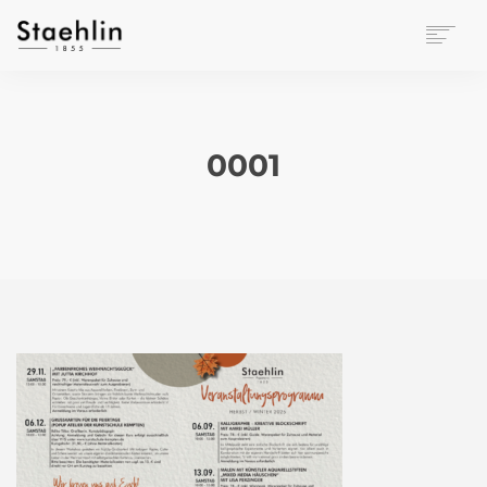
EINRICHTUNGSKULTUR
PAPETERIE
BÜROWELT
0001
LEASING
UNTERNEHMEN
KONTAKT
VERANSTALTUNGEN