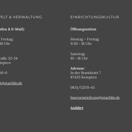
ELT & VERWALTUNG
EINRICHTUNGSKULTUR
efon & E-Mail):
Öffnungszeiten
Freitag:
Montag – Freitag:
.00 Uhr
9:30 – 18 Uhr
Samstag:
raße 32-34
10 – 18 Uhr
empten
Adresse:
60-0
In der Brandstatt 7
87435 Kempten
t@staehlin.de
0831/52170-45
bueroeinrichtung@staehlin.de
Anfahrt