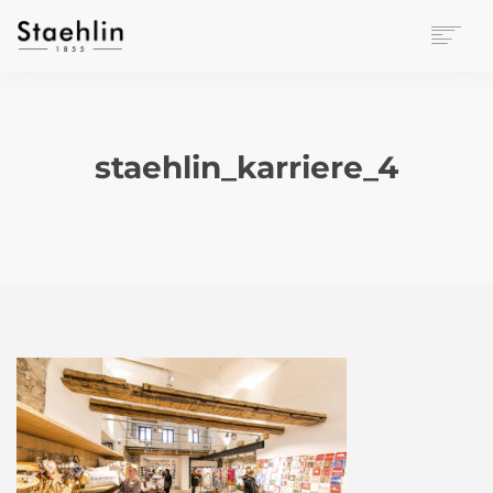
EINRICHTUNGSKULTUR
PAPETERIE
BÜROWELT
staehlin_karriere_4
LEASING
UNTERNEHMEN
KONTAKT
VERANSTALTUNGEN