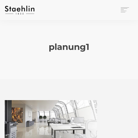
EINRICHTUNGSKULTUR
PAPETERIE
BÜROWELT
planung1
LEASING
UNTERNEHMEN
KONTAKT
VERANSTALTUNGEN