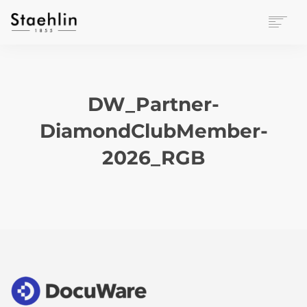
EINRICHTUNGSKULTUR
PAPETERIE
BÜROWELT
DW_Partner-
LEASING
DiamondClubMember-
UNTERNEHMEN
KONTAKT
2026_RGB
VERANSTALTUNGEN