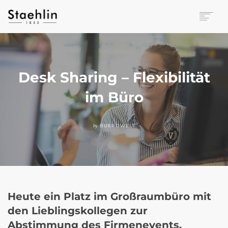
EINRICHTUNGSKULTUR
PAPETERIE
BÜROWELT
Desk Sharing – Flexibilität
LEASING
im Büro
UNTERNEHMEN
KONTAKT
VERANSTALTUNGEN
by
BUEROWELT
Heute ein Platz im Großraumbüro mit
den Lieblingskollegen zur
Abstimmung des Firmenevents,