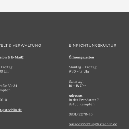
ELT & VERWALTUNG
EINRICHTUNGSKULTUR
efon & E-Mail):
Öffnungszeiten
Freitag:
Montag – Freitag:
.00 Uhr
9:30 – 18 Uhr
Samstag:
raße 32-34
10 – 18 Uhr
empten
Adresse:
60-0
In der Brandstatt 7
87435 Kempten
t@staehlin.de
0831/52170-45
bueroeinrichtung@staehlin.de