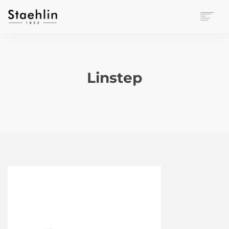
EINRICHTUNGSKULTUR
PAPETERIE
BÜROWELT
Linstep
LEASING
UNTERNEHMEN
KONTAKT
VERANSTALTUNGEN