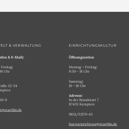
ELT & VERWALTUNG
EINRICHTUNGSKULTUR
efon & E-Mail):
Öffnungszeiten
Freitag:
Montag – Freitag:
.00 Uhr
9:30 – 18 Uhr
Samstag:
raße 32-34
10 – 18 Uhr
empten
Adresse:
60-0
In der Brandstatt 7
87435 Kempten
t@staehlin.de
0831/52170-45
bueroeinrichtung@staehlin.de